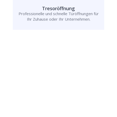
Tresoröffnung
Professionelle und schnelle Türöffnungen für
Ihr Zuhause oder Ihr Unternehmen.
Rufen Sie uns jetzt an und
lassen Sie
uns Ihr Problem lösen!